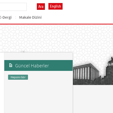
English
Ara
E-Dergi
Makale Dizini
Güncel Haberler
Hepsini Gör