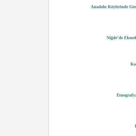
Anadolu Köylerinde Genç
Niğde’de Ekmek 
Ko
Etnografya