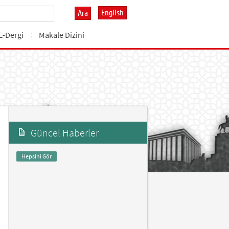
English
Ara
E-Dergi
Makale Dizini
Güncel Haberler
Hepsini Gör