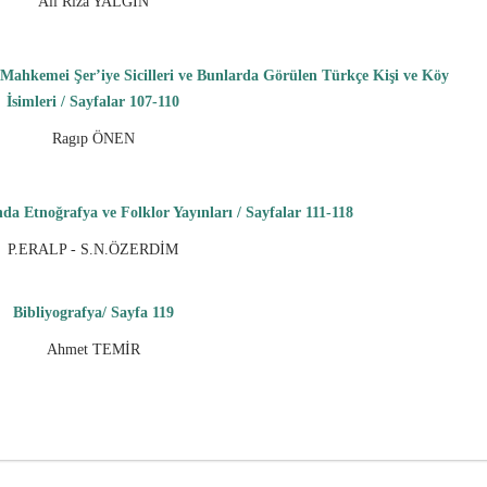
Ali Rıza YALGIN
Mahkemei Şer’iye Sicilleri ve Bunlarda Görülen Türkçe Kişi ve Köy
İsimleri / Sayfalar 107-110
Ragıp ÖNEN
nda Etnoğrafya ve Folklor Yayınları / Sayfalar 111-118
P.ERALP - S.N.ÖZERDİM
Bibliyografya/ Sayfa 119
Ahmet TEMİR